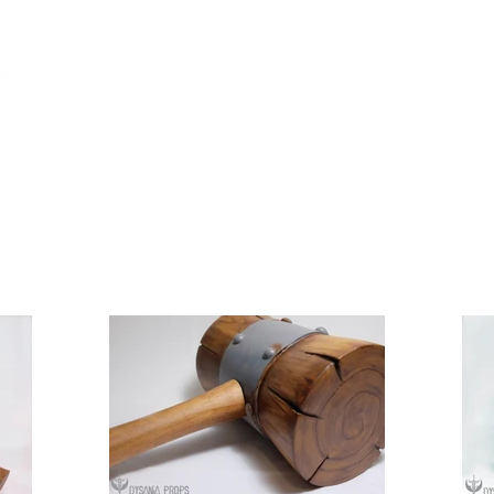
All Products
Portfolio
About