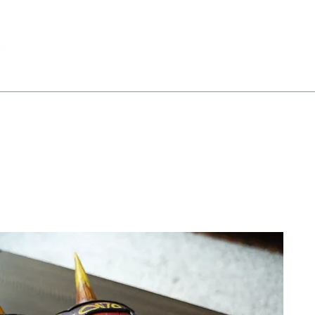
All Products
Portfolio
About