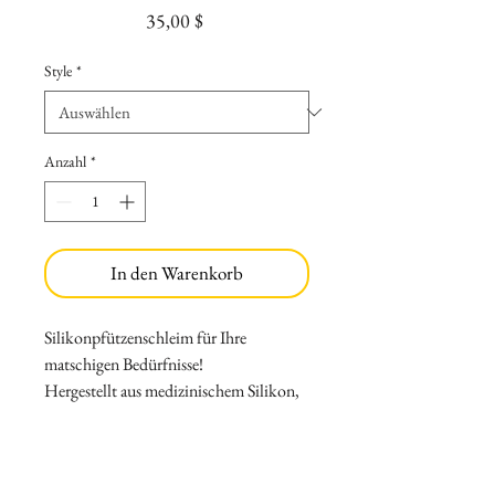
Preis
35,00 $
Style
*
Anzahl
*
In den Warenkorb
Silikonpfützenschleim für Ihre
matschigen Bedürfnisse!
Hergestellt aus medizinischem Silikon,
das keine Allergien verursacht. Kann
leicht mit Wasser und Seife gewaschen
werden, um daran haftende